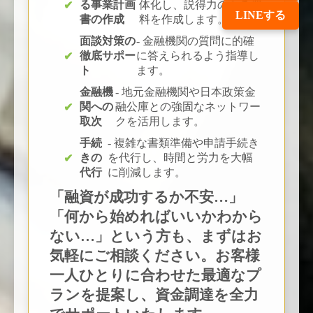
る事業計画
体化し、説得力のある資
LINEする
書の作成
料を作成します。
面談対策の
- 金融機関の質問に的確
徹底サポー
に答えられるよう指導し
ト
ます。
金融機
- 地元金融機関や日本政策金
関への
融公庫との強固なネットワー
取次
クを活用します。
手続
- 複雑な書類準備や申請手続き
きの
を代行し、時間と労力を大幅
代行
に削減します。
「融資が成功するか不安…」
「何から始めればいいかわから
ない…」という方も、まずはお
気軽にご相談ください。お客様
一人ひとりに合わせた最適なプ
ランを提案し、資金調達を全力