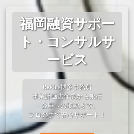
福岡融資サポー
ト・コンサルサ
ービス
RePlus博多事務所
事業計画書作成から銀行
・公庫への取次まで、
プロの手で安心サポート！